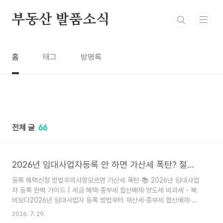
본문바로가기기
부동산 발품소식
홈
태그
방명록
전체 글
66
2026년 임대사업자등록 안 하면 가산세 폭탄? 절세 혜택 총정리
등록 혜택신청 방법주의사항모르면 가산세 폭탄 📚 2026년 임대사업
자 등록 완벽 가이드 | 세금 혜택·종부세 합산배제·양도세 비과세 - 복
비보다2026년 임대사업자 등록 방법부터 재산세·종부세 합산배제·양
도세 비과세 전략까지 한눈에 정리했습니다. 5월 9일 양도세 중과 유
2026. 7. 29.
예 종료 이후 달라진 절세 전략과 등록 말소 대응법을 실제 사