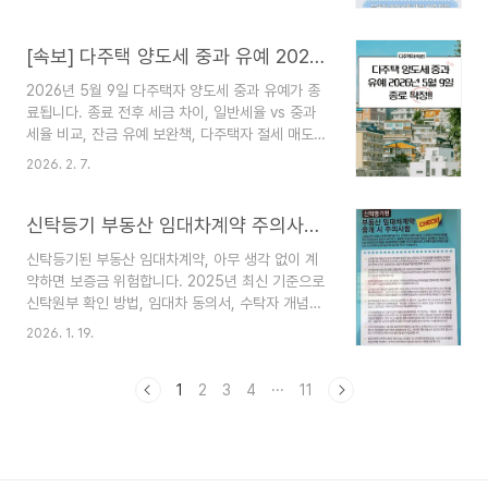
마케팅 방법을 확인하세요.최근 부동산 시장은 단순
사업비도 200억 원 이상 증가할 전망입니다. 다만
히 좋은 매물을 확보하는 것만으로는 고객을 만나기
입찰 과정에서 3차 입찰에도 1개 사..
어려운 시대가 되었습니다.과거에는 전단지, 현수
[속보] 다주택 양도세 중과 유예 2026년 5월 9일 종료 확정! 지금 안 팔면 세금 최대 2배? 절세 매도 전략 총정리
막, 지역 광고만으로도 문의가 발생했지만 지금은
2026년 5월 9일 다주택자 양도세 중과 유예가 종
고객이 검색하고 비교하고 상담하는 과정 대부분이
료됩니다. 종료 전후 세금 차이, 일반세율 vs 중과
온라인에서 이루어지고 있습니다.특히 카카오톡 채
세율 비교, 잔금 유예 보완책, 다주택자 절세 매도
널 부동산 마케팅은 고객과 직접 연결되는 구조를
전략까지 한 번에 정리했습니다. 🚨 다주택 양도세
만들 수 있다는 점에서 공인중개사와 부동산 사무소
2026. 2. 7.
중과 유예 종료, 왜 지금 시장이 움직일까?2026년
운영자들에게 매우 중요한 홍보 방법으로 자리 잡고
2월 초, 정부는👉 다주택자 양도소득세 중과 유예
있습니다.카카오톡 채널을 활용하면:신규 매물 홍보
를 5월 9일부로 종료한다고 공식 발표했습니다.이
신탁등기 부동산 임대차계약 주의사항 총정리｜2025년 필수 체크리스트로 보증금 지키는 방법
고객 문의 자동 응대상담 예..
발표 직후 부동산 시장에서는 다음과 같은 변화가
신탁등기된 부동산 임대차계약, 아무 생각 없이 계
동시에 나타나고 있습니다.다주택자 매도 문의 급
약하면 보증금 위험합니다. 2025년 최신 기준으로
증“지금 팔면 세금이 얼마냐” 검색량 폭증급매물 증
신탁원부 확인 방법, 임대차 동의서, 수탁자 개념까
가 + 매수자 관망 심리 확대이유는 단 하나입니다.
지 한 번에 정리했습니다. 요즘 부동산 계약 앞두고
👉 유예 종료 이후 양도세가 ‘체감상 2배 이상’ 늘
2026. 1. 19.
등기부등본을 떼봤는데‘신탁등기’라는 말이 적혀 있
어나기 때문입니다.📅 2026년 다주택 양도세 중과
어 당황하신 적 있으신가요? 😥신탁등기된 부동산
유예 일정 한눈에 정리구분내용유예 종료일2026
은 일반 임대차계약과 완전히 다르게 접근해야 하는
1
2
3
4
···
11
년..
대상이에요.오늘은 신탁등기 부동산 임대차계약 시
반드시 알아야 할 핵심 주의사항을 2025년 최신
기준으로 정리해드릴게요.📌 신탁등기 부동산 계약
전 반드시 확인해야 할 공식 정보👉 대법원 인터넷