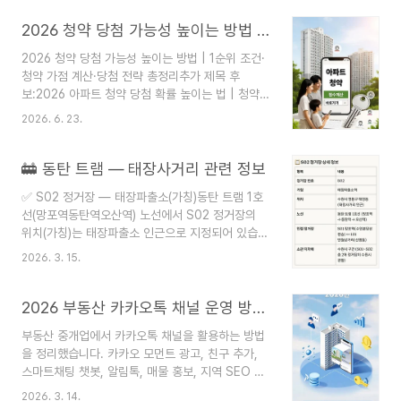
nobroker-fee.yeoseed.com 임대사업자등록 지금 하세요! 임대사
2026 청약 당첨 가능성 높이는 방법 | 1순위 조건부터 가점 계산까지 완벽 정리
업자 등록하기 →임대사업자 등록하기-> 절세 혜택 확인하기 →절세
혜택 확인하기 가산세 조회하기 →✅ 임대사업자등록 핵심 요약등록
2026 청약 당첨 가능성 높이는 방법 | 1순위 조건·
기한: 임대 개시일로부터 20일 이내미등록 가산세: 수입금액의 0.2%
청약 가점 계산·당첨 전략 총정리추가 제목 후
부과등록 시 건보료 최대 80% 감면 가능 📌 임대사업자 등록 말소 대
보:2026 아파트 청약 당첨 확률 높이는 법 | 청약 1
응 매뉴얼 — 자동말소 ..
순위 조건부터 가점 올리는 방법청약 당첨되고 싶다
2026. 6. 23.
면 꼭 알아야 할 2026 청약 전략 | 가점 계산부터
특별공급까지2026 청약 신청 전 필독! 당첨 가능성
을 높이는 현실적인 청약 준비 방법 2026년 아파트
🚋 동탄 트램 — 태장사거리 관련 정보
청약 당첨을 준비하는 분들을 위한 완벽 가이드입니
✅ S02 정거장 — 태장파출소(가칭)동탄 트램 1호
다. 청약 1순위 조건, 청약통장 가입기간, 무주택 기
선(망포역동탄역오산역) 노선에서 S02 정거장의
간, 부양가족 점수, 청약 가점 계산 방법부터 당첨
위치(가칭)는 태장파출소 인근으로 지정되어 있습니
가능성을 높이는 전략까지 자세히 정리했습니다. 내
다. 이는 수원시 망포역(S01)에서 화성시 방향으로
집 마련을 준비한다면 반드시 확인해야 할 청약 신
2026. 3. 15.
넘어오는 두 번째 정거장입니다. (Wikipedia)즉, 태
청 전 체크리스트를 알아보세요. 2026 청약 당첨
장사거리 인근에 트램 정거장이 확정적으로 계획되
가능성 높이는 방법내 집 마련을 꿈꾸는 많..
어 있습니다.📋 S02 정거장 상세 정보⚡ 동탄 트램
2026 부동산 카카오톡 채널 운영 방법｜매물 홍보·고객 DB 확보·광고비 절약하는 실전 마케팅 전략
전체 개요망포역동탄역오산역, 병점역동탄역차량기
부동산 중개업에서 카카오톡 채널을 활용하는 방법
지로 이어지는 2개 노선 총 34.4km 구간에 정거장
을 정리했습니다. 카카오 모먼트 광고, 친구 추가,
36곳과 차량기지 1곳을 건설하며, 차량 34대를 9
스마트채팅 챗봇, 알림톡, 매물 홍보, 지역 SEO 전
분 간격으로 운행할 예정입니다. 개통 시기는 당초
략까지 고객 문의와 계약률을 높이는 실전 부동산
2027년에서 2028년 12월로 1년 연기되었으며,
2026. 3. 14.